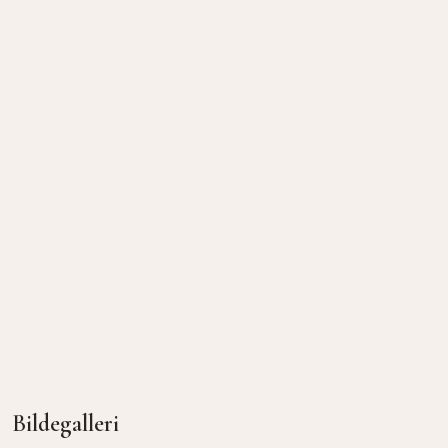
Stil
Moderne nordisk minimalistisk
Sted / By
Skyåsvegen, Trondheim
Ferdigstilt
2026
Ønsker du et lignende resultat?
Fyll inn så tar vi kontakt raskt.
Kontakt oss for befaring
Bildegalleri