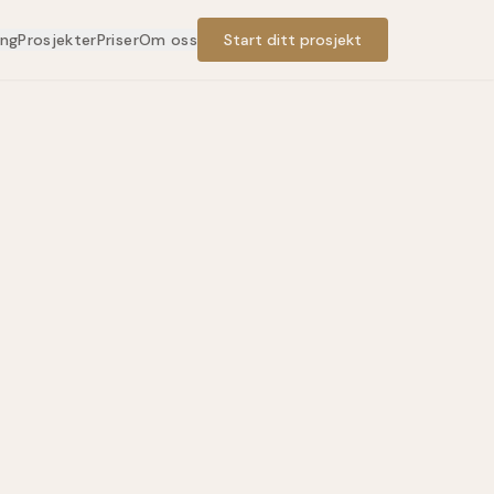
ing
Prosjekter
Priser
Om oss
Start ditt prosjekt